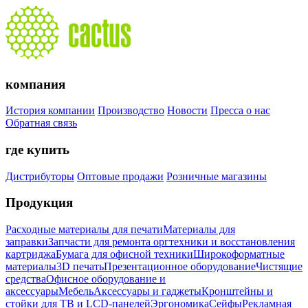
компания
История компании
Производство
Новости
Пресса о нас
Обратная связь
где купить
Дистрибуторы
Оптовые продажи
Розничные магазины
Продукция
Расходные материалы для печати
Материалы для
заправки
Запчасти для ремонта оргтехники и восстановления
картриджа
Бумага для офисной техники
Широкоформатные
материалы
3D печать
Презентационное оборудование
Чистящие
средства
Офисное оборудование и
аксессуары
Мебель
Аксессуары и гаджеты
Кронштейны и
стойки для ТВ и LCD-панелей
Эргономика
Сейфы
Рекламная