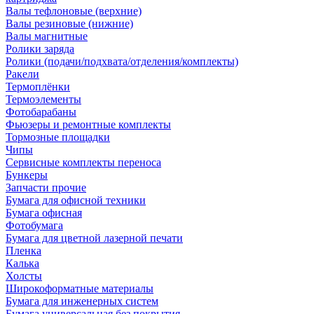
Валы тефлоновые (верхние)
Валы резиновые (нижние)
Валы магнитные
Ролики заряда
Ролики (подачи/подхвата/отделения/комплекты)
Ракели
Термоплёнки
Термоэлементы
Фотобарабаны
Фьюзеры и ремонтные комплекты
Тормозные площадки
Чипы
Сервисные комплекты переноса
Бункеры
Запчасти прочие
Бумага для офисной техники
Бумага офисная
Фотобумага
Бумага для цветной лазерной печати
Пленка
Калька
Холсты
Широкоформатные материалы
Бумага для инженерных систем
Бумага универсальная без покрытия