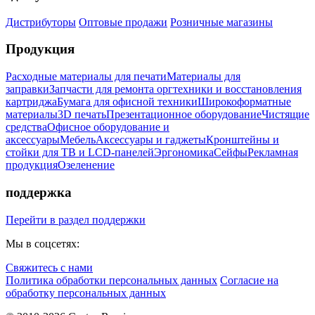
Дистрибуторы
Оптовые продажи
Розничные магазины
Продукция
Расходные материалы для печати
Материалы для
заправки
Запчасти для ремонта оргтехники и восстановления
картриджа
Бумага для офисной техники
Широкоформатные
материалы
3D печать
Презентационное оборудование
Чистящие
средства
Офисное оборудование и
аксессуары
Мебель
Аксессуары и гаджеты
Кронштейны и
стойки для ТВ и LCD-панелей
Эргономика
Сейфы
Рекламная
продукция
Озеленение
поддержка
Перейти в раздел поддержки
Мы в соцсетях:
Свяжитесь с нами
Политика обработки персональных данных
Согласие на
обработку персональных данных