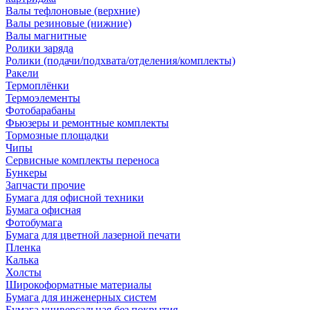
Валы тефлоновые (верхние)
Валы резиновые (нижние)
Валы магнитные
Ролики заряда
Ролики (подачи/подхвата/отделения/комплекты)
Ракели
Термоплёнки
Термоэлементы
Фотобарабаны
Фьюзеры и ремонтные комплекты
Тормозные площадки
Чипы
Сервисные комплекты переноса
Бункеры
Запчасти прочие
Бумага для офисной техники
Бумага офисная
Фотобумага
Бумага для цветной лазерной печати
Пленка
Калька
Холсты
Широкоформатные материалы
Бумага для инженерных систем
Бумага универсальная без покрытия