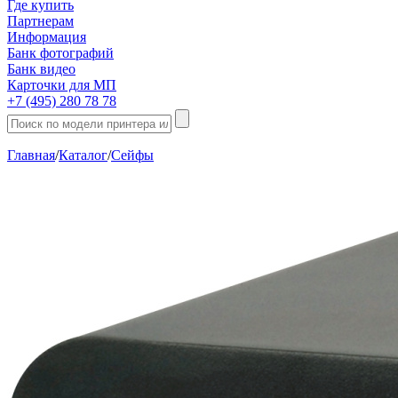
Где купить
Партнерам
Информация
Банк фотографий
Банк видео
Карточки для МП
+7 (495) 280 78 78
Главная
/
Каталог
/
Сейфы