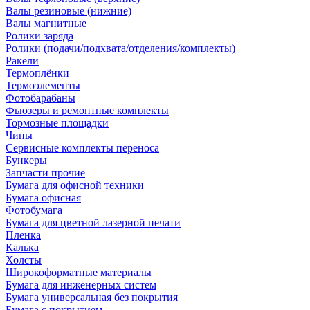
Валы резиновые (нижние)
Валы магнитные
Ролики заряда
Ролики (подачи/подхвата/отделения/комплекты)
Ракели
Термоплёнки
Термоэлементы
Фотобарабаны
Фьюзеры и ремонтные комплекты
Тормозные площадки
Чипы
Сервисные комплекты переноса
Бункеры
Запчасти прочие
Бумага для офисной техники
Бумага офисная
Фотобумага
Бумага для цветной лазерной печати
Пленка
Калька
Холсты
Широкоформатные материалы
Бумага для инженерных систем
Бумага универсальная без покрытия
Бумага с покрытием