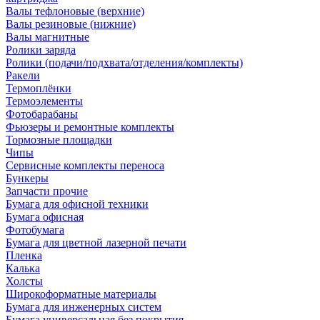
Валы тефлоновые (верхние)
Валы резиновые (нижние)
Валы магнитные
Ролики заряда
Ролики (подачи/подхвата/отделения/комплекты)
Ракели
Термоплёнки
Термоэлементы
Фотобарабаны
Фьюзеры и ремонтные комплекты
Тормозные площадки
Чипы
Сервисные комплекты переноса
Бункеры
Запчасти прочие
Бумага для офисной техники
Бумага офисная
Фотобумага
Бумага для цветной лазерной печати
Пленка
Калька
Холсты
Широкоформатные материалы
Бумага для инженерных систем
Бумага универсальная без покрытия