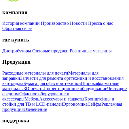
компания
История компании
Производство
Новости
Пресса о нас
Обратная связь
где купить
Дистрибуторы
Оптовые продажи
Розничные магазины
Продукция
Расходные материалы для печати
Материалы для
заправки
Запчасти для ремонта оргтехники и восстановления
картриджа
Бумага для офисной техники
Широкоформатные
материалы
3D печать
Презентационное оборудование
Чистящие
средства
Офисное оборудование и
аксессуары
Мебель
Аксессуары и гаджеты
Кронштейны и
стойки для ТВ и LCD-панелей
Эргономика
Сейфы
Рекламная
продукция
Озеленение
поддержка