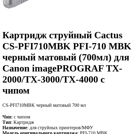
Картридж струйный Cactus
CS-PFI710MBK PFI-710 MBK
черный матовый (700мл) для
Canon imagePROGRAF TX-
2000/TX-3000/TX-4000 с
чипом
CS-PFI710MBK
черный матовый
700 мл
Чип
: с чипом
Тип
: Картридж
Назначение
: для струйных принтеров/МФУ
Модель оригинального картриджа
: PFI-710 MBK