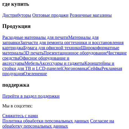
где купить
Дистрибуторы
Оптовые продажи
Розничные магазины
Продукция
Расходные материалы для печати
Материалы для
заправки
Запчасти для ремонта оргтехники и восстановления
картриджа
Бумага для офисной техники
Широкоформатные
материалы
3D печать
Презентационное оборудование
Чистящие
средства
Офисное оборудование и
аксессуары
Мебель
Аксессуары и гаджеты
Кронштейны и
стойки для ТВ и LCD-панелей
Эргономика
Сейфы
Рекламная
продукция
Озеленение
поддержка
Перейти в раздел поддержки
Мы в соцсетях:
Свяжитесь с нами
Политика обработки персональных данных
Согласие на
обработку персональных данных