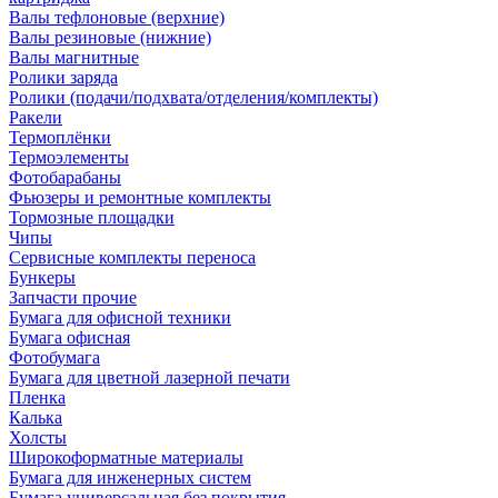
Валы тефлоновые (верхние)
Валы резиновые (нижние)
Валы магнитные
Ролики заряда
Ролики (подачи/подхвата/отделения/комплекты)
Ракели
Термоплёнки
Термоэлементы
Фотобарабаны
Фьюзеры и ремонтные комплекты
Тормозные площадки
Чипы
Сервисные комплекты переноса
Бункеры
Запчасти прочие
Бумага для офисной техники
Бумага офисная
Фотобумага
Бумага для цветной лазерной печати
Пленка
Калька
Холсты
Широкоформатные материалы
Бумага для инженерных систем
Бумага универсальная без покрытия