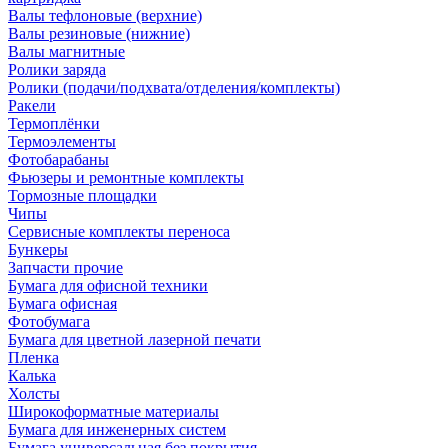
Валы тефлоновые (верхние)
Валы резиновые (нижние)
Валы магнитные
Ролики заряда
Ролики (подачи/подхвата/отделения/комплекты)
Ракели
Термоплёнки
Термоэлементы
Фотобарабаны
Фьюзеры и ремонтные комплекты
Тормозные площадки
Чипы
Сервисные комплекты переноса
Бункеры
Запчасти прочие
Бумага для офисной техники
Бумага офисная
Фотобумага
Бумага для цветной лазерной печати
Пленка
Калька
Холсты
Широкоформатные материалы
Бумага для инженерных систем
Бумага универсальная без покрытия