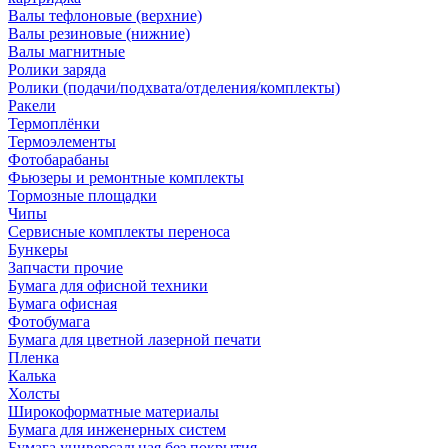
Валы тефлоновые (верхние)
Валы резиновые (нижние)
Валы магнитные
Ролики заряда
Ролики (подачи/подхвата/отделения/комплекты)
Ракели
Термоплёнки
Термоэлементы
Фотобарабаны
Фьюзеры и ремонтные комплекты
Тормозные площадки
Чипы
Сервисные комплекты переноса
Бункеры
Запчасти прочие
Бумага для офисной техники
Бумага офисная
Фотобумага
Бумага для цветной лазерной печати
Пленка
Калька
Холсты
Широкоформатные материалы
Бумага для инженерных систем
Бумага универсальная без покрытия