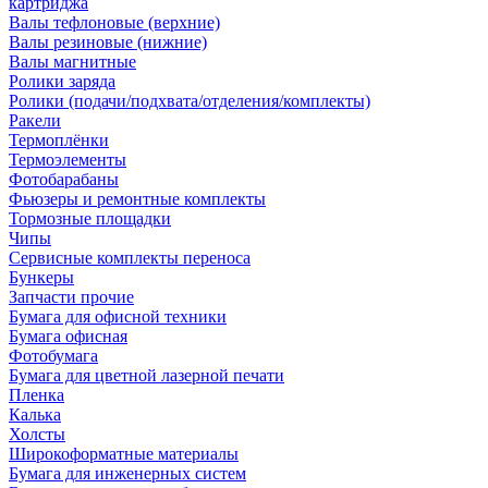
картриджа
Валы тефлоновые (верхние)
Валы резиновые (нижние)
Валы магнитные
Ролики заряда
Ролики (подачи/подхвата/отделения/комплекты)
Ракели
Термоплёнки
Термоэлементы
Фотобарабаны
Фьюзеры и ремонтные комплекты
Тормозные площадки
Чипы
Сервисные комплекты переноса
Бункеры
Запчасти прочие
Бумага для офисной техники
Бумага офисная
Фотобумага
Бумага для цветной лазерной печати
Пленка
Калька
Холсты
Широкоформатные материалы
Бумага для инженерных систем