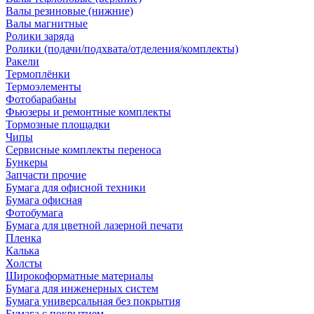
Валы резиновые (нижние)
Валы магнитные
Ролики заряда
Ролики (подачи/подхвата/отделения/комплекты)
Ракели
Термоплёнки
Термоэлементы
Фотобарабаны
Фьюзеры и ремонтные комплекты
Тормозные площадки
Чипы
Сервисные комплекты переноса
Бункеры
Запчасти прочие
Бумага для офисной техники
Бумага офисная
Фотобумага
Бумага для цветной лазерной печати
Пленка
Калька
Холсты
Широкоформатные материалы
Бумага для инженерных систем
Бумага универсальная без покрытия
Бумага с покрытием