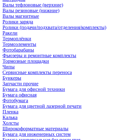
Валы тефлоновые (верхние)
Валы резиновые (нижние)
Валы магнитные
Ролики заряда
Ролики (подачи/подхвата/отделения/комплекты)
Ракели
Термоплёнки
Термоэлементы
Фотобарабаны
Фьюзеры и ремонтные комплекты
Тормозные площадки
Чипы
Сервисные комплекты переноса
Бункеры
Запчасти прочие
Бумага для офисной техники
Бумага офисная
Фотобумага
Бумага для цветной лазерной печати
Пленка
Калька
Холсты
Широкоформатные материалы
Бумага для инженерных систем
Бумага универсальная без покрытия