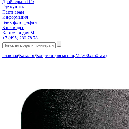
Драйверы и ПО
Где купить
Партнерам
Информация
Банк фотографий
Банк видео
Карточки для МП
+7 (495) 280 78 78
Главная
/
Каталог
/
Коврики для мыши
/
M (300х250 мм)