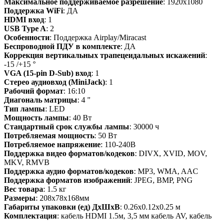
Максимальное поддерживаемое разрешение
: 1920x1080
Поддержка WiFi
: ДА
HDMI вход
: 1
USB Type A
: 2
Особенности
: Поддержка Airplay/Miracast
Беспроводной ПДУ в комплекте
: ДА
Коррекция вертикальных трапецеидальных искажений
:
-15 /+15 °
VGA (15-pin D-Sub) вход
: 1
Стерео аудиовход (MiniJack)
: 1
Рабочий формат
: 16:10
Диагональ матрицы
: 4 "
Тип лампы
: LED
Мощность лампы
: 40 Вт
Стандартный срок службы лампы
: 30000 ч
Потребляемая мощность
: 50 Вт
Потребляемое напряжение
: 110-240В
Поддержка видео форматов/кодеков
: DIVX, XVID, MOV,
MKV, RMVB
Поддержка аудио форматов/кодеков
: MP3, WMA, AAC
Поддержка форматов изображений
: JPEG, BMP, PNG
Вес товара
: 1.5 кг
Размеры
: 208x78x168мм
Габариты упаковки (ед) ДхШхВ
: 0.26x0.12x0.25 м
Комплектация
: кабель HDMI 1.5м, 3,5 мм кабель AV, кабель