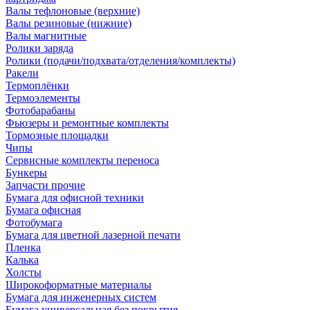
Валы тефлоновые (верхние)
Валы резиновые (нижние)
Валы магнитные
Ролики заряда
Ролики (подачи/подхвата/отделения/комплекты)
Ракели
Термоплёнки
Термоэлементы
Фотобарабаны
Фьюзеры и ремонтные комплекты
Тормозные площадки
Чипы
Сервисные комплекты переноса
Бункеры
Запчасти прочие
Бумага для офисной техники
Бумага офисная
Фотобумага
Бумага для цветной лазерной печати
Пленка
Калька
Холсты
Широкоформатные материалы
Бумага для инженерных систем
Бумага универсальная без покрытия