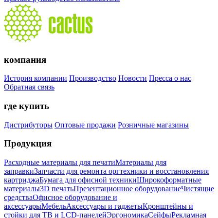
компания
История компании
Производство
Новости
Пресса о нас
Обратная связь
где купить
Дистрибуторы
Оптовые продажи
Розничные магазины
Продукция
Расходные материалы для печати
Материалы для
заправки
Запчасти для ремонта оргтехники и восстановления
картриджа
Бумага для офисной техники
Широкоформатные
материалы
3D печать
Презентационное оборудование
Чистящие
средства
Офисное оборудование и
аксессуары
Мебель
Аксессуары и гаджеты
Кронштейны и
стойки для ТВ и LCD-панелей
Эргономика
Сейфы
Рекламная