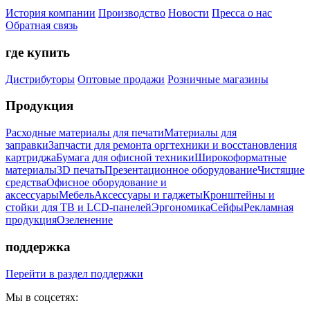
История компании
Производство
Новости
Пресса о нас
Обратная связь
где купить
Дистрибуторы
Оптовые продажи
Розничные магазины
Продукция
Расходные материалы для печати
Материалы для
заправки
Запчасти для ремонта оргтехники и восстановления
картриджа
Бумага для офисной техники
Широкоформатные
материалы
3D печать
Презентационное оборудование
Чистящие
средства
Офисное оборудование и
аксессуары
Мебель
Аксессуары и гаджеты
Кронштейны и
стойки для ТВ и LCD-панелей
Эргономика
Сейфы
Рекламная
продукция
Озеленение
поддержка
Перейти в раздел поддержки
Мы в соцсетях: