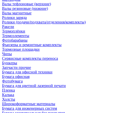
Валы тефлоновые (верхние)
Валы резиновые (нижние)
Валы магнитные
Ролики заряда
Ролики (подачи/подхвата/отделения/комплекты)
Ракели
Термоплёнки
Термоэлементы
Фотобарабаны
Фьюзеры и ремонтные комплекты
Тормозные площадки
Чипы
Сервисные комплекты переноса
Бункеры
Запчасти прочие
Бумага для офисной техники
Бумага офисная
Фотобумага
Бумага для цветной лазерной печати
Пленка
Калька
Холсты
Широкоформатные материалы
Бумага для инженерных систем
Бумага универсальная без покрытия