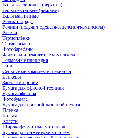
Валы тефлоновые (верхние)
Валы резиновые (нижние)
Валы магнитные
Ролики заряда
Ролики (подачи/подхвата/отделения/комплекты)
Ракели
Термоплёнки
Термоэлементы
Фотобарабаны
Фьюзеры и ремонтные комплекты
Тормозные площадки
Чипы
Сервисные комплекты переноса
Бункеры
Запчасти прочие
Бумага для офисной техники
Бумага офисная
Фотобумага
Бумага для цветной лазерной печати
Пленка
Калька
Холсты
Широкоформатные материалы
Бумага для инженерных систем
Бумага универсальная без покрытия