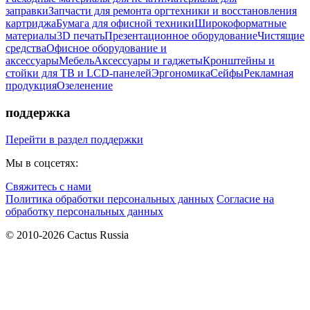
заправки
Запчасти для ремонта оргтехники и восстановления
картриджа
Бумага для офисной техники
Широкоформатные
материалы
3D печать
Презентационное оборудование
Чистящие
средства
Офисное оборудование и
аксессуары
Мебель
Аксессуары и гаджеты
Кронштейны и
стойки для ТВ и LCD-панелей
Эргономика
Сейфы
Рекламная
продукция
Озеленение
поддержка
Перейти в раздел поддержки
Мы в соцсетях:
Свяжитесь с нами
Политика обработки персональных данных
Согласие на
обработку персональных данных
© 2010-2026 Cactus Russia