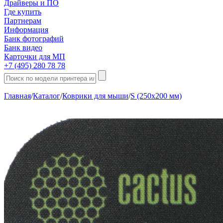
Драйверы и ПО
Где купить
Партнерам
Информация
Банк фотографий
Банк видео
Карточки для МП
+7 (495) 280 78 78
Главная
/
Каталог
/
Коврики для мыши
/
S (250х200 мм)