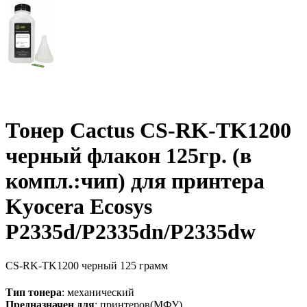
Тонер Cactus CS-RK-TK1200
черный флакон 125гр. (в
компл.:чип) для принтера
Kyocera Ecosys
P2335d/P2335dn/P2335dw
CS-RK-TK1200
черный
125 грамм
Тип тонера
: механический
Предназначен для
: принтеров(МФУ)