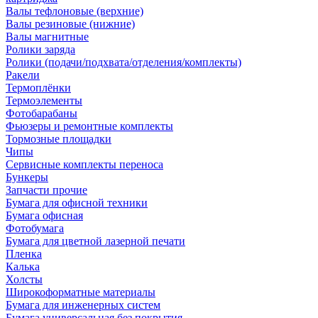
Валы тефлоновые (верхние)
Валы резиновые (нижние)
Валы магнитные
Ролики заряда
Ролики (подачи/подхвата/отделения/комплекты)
Ракели
Термоплёнки
Термоэлементы
Фотобарабаны
Фьюзеры и ремонтные комплекты
Тормозные площадки
Чипы
Сервисные комплекты переноса
Бункеры
Запчасти прочие
Бумага для офисной техники
Бумага офисная
Фотобумага
Бумага для цветной лазерной печати
Пленка
Калька
Холсты
Широкоформатные материалы
Бумага для инженерных систем
Бумага универсальная без покрытия