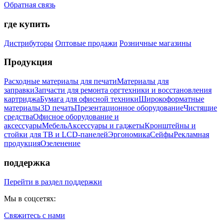
Обратная связь
где купить
Дистрибуторы
Оптовые продажи
Розничные магазины
Продукция
Расходные материалы для печати
Материалы для
заправки
Запчасти для ремонта оргтехники и восстановления
картриджа
Бумага для офисной техники
Широкоформатные
материалы
3D печать
Презентационное оборудование
Чистящие
средства
Офисное оборудование и
аксессуары
Мебель
Аксессуары и гаджеты
Кронштейны и
стойки для ТВ и LCD-панелей
Эргономика
Сейфы
Рекламная
продукция
Озеленение
поддержка
Перейти в раздел поддержки
Мы в соцсетях:
Свяжитесь с нами