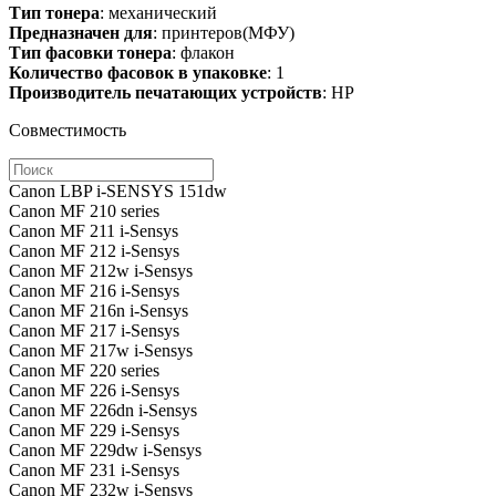
Тип тонера
: механический
Предназначен для
: принтеров(МФУ)
Тип фасовки тонера
: флакон
Количество фасовок в упаковке
: 1
Производитель печатающих устройств
: HP
Совместимость
Canon LBP i-SENSYS 151dw
Canon MF 210 series
Canon MF 211 i-Sensys
Canon MF 212 i-Sensys
Canon MF 212w i-Sensys
Canon MF 216 i-Sensys
Canon MF 216n i-Sensys
Canon MF 217 i-Sensys
Canon MF 217w i-Sensys
Canon MF 220 series
Canon MF 226 i-Sensys
Canon MF 226dn i-Sensys
Canon MF 229 i-Sensys
Canon MF 229dw i-Sensys
Canon MF 231 i-Sensys
Canon MF 232w i-Sensys