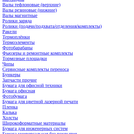
Валы тефлоновые (верхние)
Валы резиновые (нижние)
Валы магнитные
Ролики заряда
Ролики (подачи/подхвата/отделения/комплекты)
Ракели
Термоплёнки
Термоэлементы
Фотобарабаны
Фьюзеры и ремонтные комплекты
Тормозные площадки
Чипы
Сервисные комплекты переноса
Бункеры
Запчасти прочие
Бумага для офисной техники
Бумага офисная
Фотобумага
Бумага для цветной лазерной печати
Пленка
Калька
Холсты
Широкоформатные материалы
Бумага для инженерных систем
Бумага универсальная без покрытия