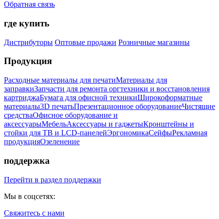
Обратная связь
где купить
Дистрибуторы
Оптовые продажи
Розничные магазины
Продукция
Расходные материалы для печати
Материалы для
заправки
Запчасти для ремонта оргтехники и восстановления
картриджа
Бумага для офисной техники
Широкоформатные
материалы
3D печать
Презентационное оборудование
Чистящие
средства
Офисное оборудование и
аксессуары
Мебель
Аксессуары и гаджеты
Кронштейны и
стойки для ТВ и LCD-панелей
Эргономика
Сейфы
Рекламная
продукция
Озеленение
поддержка
Перейти в раздел поддержки
Мы в соцсетях:
Свяжитесь с нами