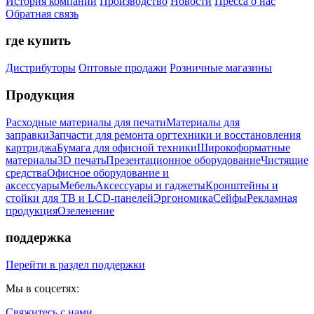
История компании
Производство
Новости
Пресса о нас
Обратная связь
где купить
Дистрибуторы
Оптовые продажи
Розничные магазины
Продукция
Расходные материалы для печати
Материалы для
заправки
Запчасти для ремонта оргтехники и восстановления
картриджа
Бумага для офисной техники
Широкоформатные
материалы
3D печать
Презентационное оборудование
Чистящие
средства
Офисное оборудование и
аксессуары
Мебель
Аксессуары и гаджеты
Кронштейны и
стойки для ТВ и LCD-панелей
Эргономика
Сейфы
Рекламная
продукция
Озеленение
поддержка
Перейти в раздел поддержки
Мы в соцсетях:
Свяжитесь с нами