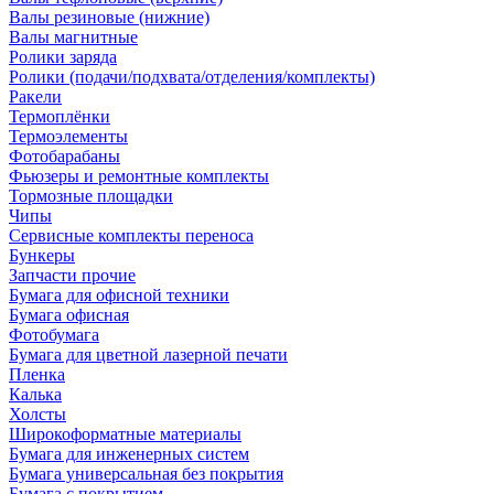
Валы резиновые (нижние)
Валы магнитные
Ролики заряда
Ролики (подачи/подхвата/отделения/комплекты)
Ракели
Термоплёнки
Термоэлементы
Фотобарабаны
Фьюзеры и ремонтные комплекты
Тормозные площадки
Чипы
Сервисные комплекты переноса
Бункеры
Запчасти прочие
Бумага для офисной техники
Бумага офисная
Фотобумага
Бумага для цветной лазерной печати
Пленка
Калька
Холсты
Широкоформатные материалы
Бумага для инженерных систем
Бумага универсальная без покрытия
Бумага с покрытием