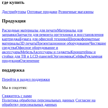
где купить
Дистрибуторы
Оптовые продажи
Розничные магазины
Продукция
Расходные материалы для печати
Материалы для
заправки
Запчасти для ремонта оргтехники и восстановления
картриджа
Бумага для офисной техники
Широкоформатные
материалы
3D печать
Презентационное оборудование
Чистящие
средства
Офисное оборудование и
аксессуары
Мебель
Аксессуары и гаджеты
Кронштейны и
стойки для ТВ и LCD-панелей
Эргономика
Сейфы
Рекламная
продукция
Озеленение
поддержка
Перейти в раздел поддержки
Мы в соцсетях:
Свяжитесь с нами
Политика обработки персональных данных
Согласие на
обработку персональных данных