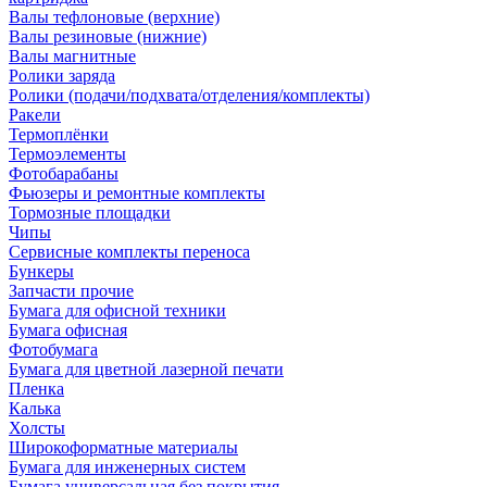
Валы тефлоновые (верхние)
Валы резиновые (нижние)
Валы магнитные
Ролики заряда
Ролики (подачи/подхвата/отделения/комплекты)
Ракели
Термоплёнки
Термоэлементы
Фотобарабаны
Фьюзеры и ремонтные комплекты
Тормозные площадки
Чипы
Сервисные комплекты переноса
Бункеры
Запчасти прочие
Бумага для офисной техники
Бумага офисная
Фотобумага
Бумага для цветной лазерной печати
Пленка
Калька
Холсты
Широкоформатные материалы
Бумага для инженерных систем
Бумага универсальная без покрытия