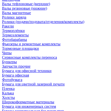
Валы тефлоновые (верхние)
Валы резиновые (нижние)
Валы магнитные
Ролики заряда
Ролики (подачи/подхвата/отделения/комплекты)
Ракели
Термоплёнки
Термоэлементы
Фотобарабаны
Фьюзеры и ремонтные комплекты
Тормозные площадки
Чипы
Сервисные комплекты переноса
Бункеры
Запчасти прочие
Бумага для офисной техники
Бумага офисная
Фотобумага
Бумага для цветной лазерной печати
Пленка
Калька
Холсты
Широкоформатные материалы
Бумага для инженерных систем
Бумага универсальная без покрытия