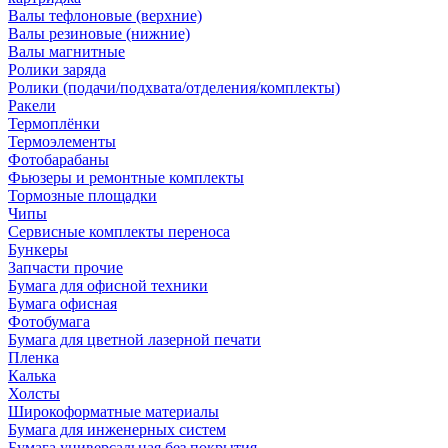
Валы тефлоновые (верхние)
Валы резиновые (нижние)
Валы магнитные
Ролики заряда
Ролики (подачи/подхвата/отделения/комплекты)
Ракели
Термоплёнки
Термоэлементы
Фотобарабаны
Фьюзеры и ремонтные комплекты
Тормозные площадки
Чипы
Сервисные комплекты переноса
Бункеры
Запчасти прочие
Бумага для офисной техники
Бумага офисная
Фотобумага
Бумага для цветной лазерной печати
Пленка
Калька
Холсты
Широкоформатные материалы
Бумага для инженерных систем
Бумага универсальная без покрытия