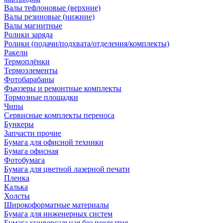
Валы тефлоновые (верхние)
Валы резиновые (нижние)
Валы магнитные
Ролики заряда
Ролики (подачи/подхвата/отделения/комплекты)
Ракели
Термоплёнки
Термоэлементы
Фотобарабаны
Фьюзеры и ремонтные комплекты
Тормозные площадки
Чипы
Сервисные комплекты переноса
Бункеры
Запчасти прочие
Бумага для офисной техники
Бумага офисная
Фотобумага
Бумага для цветной лазерной печати
Пленка
Калька
Холсты
Широкоформатные материалы
Бумага для инженерных систем
Бумага универсальная без покрытия