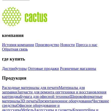
компания
История компании
Производство
Новости
Пресса о нас
Обратная связь
где купить
Дистрибуторы
Оптовые продажи
Розничные магазины
Продукция
Расходные материалы для печати
Материалы для
заправки
Запчасти для ремонта оргтехники и восстановления
картриджа
Бумага для офисной техники
Широкоформатные
материалы
3D печать
Презентационное оборудование
Чистящие
средства
Офисное оборудование и
аксессуары
Мебель
Аксессуары и гаджеты
Кронштейны и