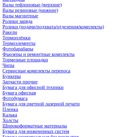
Валы тефлоновые (верхние)
Валы резиновые (нижние)
Валы магнитные
Ролики заряда
Ролики (подачи/подхвата/отделения/комплекты)
Ракели
Термоплёнки
Термоэлементы
Фотобарабаны
Фьюзеры и ремонтные комплекты
Тормозные площадки
Чипы
Сервисные комплекты переноса
Бункеры
Запчасти прочие
Бумага для офисной техники
Бумага офисная
Фотобумага
Бумага для цветной лазерной печати
Пленка
Калька
Холсты
Широкоформатные материалы
Бумага для инженерных систем
Бумага универсальная без покрытия