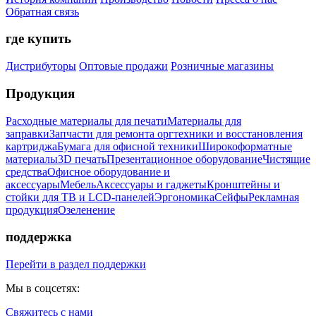
Обратная связь
где купить
Дистрибуторы
Оптовые продажи
Розничные магазины
Продукция
Расходные материалы для печати
Материалы для
заправки
Запчасти для ремонта оргтехники и восстановления
картриджа
Бумага для офисной техники
Широкоформатные
материалы
3D печать
Презентационное оборудование
Чистящие
средства
Офисное оборудование и
аксессуары
Мебель
Аксессуары и гаджеты
Кронштейны и
стойки для ТВ и LCD-панелей
Эргономика
Сейфы
Рекламная
продукция
Озеленение
поддержка
Перейти в раздел поддержки
Мы в соцсетях:
Свяжитесь с нами