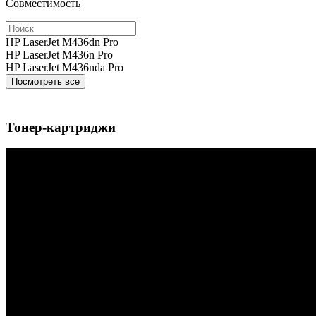
Совместимость
HP LaserJet M436dn Pro
HP LaserJet M436n Pro
HP LaserJet M436nda Pro
Посмотреть все
Тонер-картриджи