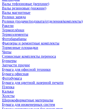
Валы тефлоновые (верхние)
Валы резиновые (нижние)
Валы магнитные
Ролики заряда
Ролики (подачи/подхвата/отделения/комплекты)
Ракели
Термоплёнки
Термоэлементы
Фотобарабаны
Фьюзеры и ремонтные комплекты
Тормозные площадки
Чипы
Сервисные комплекты переноса
Бункеры
Запчасти прочие
Бумага для офисной техники
Бумага офисная
Фотобумага
Бумага для цветной лазерной печати
Пленка
Калька
Холсты
Широкоформатные материалы
Бумага для инженерных систем
Бумага универсальная без покрытия