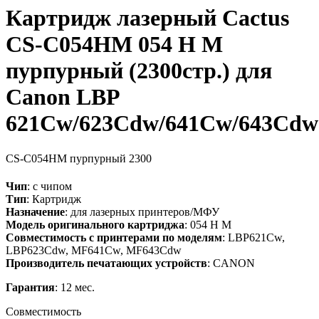
Картридж лазерный Cactus
CS-C054HM 054 H M
пурпурный (2300стр.) для
Canon LBP
621Cw/623Cdw/641Cw/643Cdw
CS-C054HM
пурпурный
2300
Чип
: с чипом
Тип
: Картридж
Назначение
: для лазерных принтеров/МФУ
Модель оригинального картриджа
: 054 H M
Совместимость с принтерами по моделям
: LBP621Cw,
LBP623Cdw, MF641Cw, MF643Cdw
Производитель печатающих устройств
: CANON
Гарантия
: 12 мес.
Совместимость