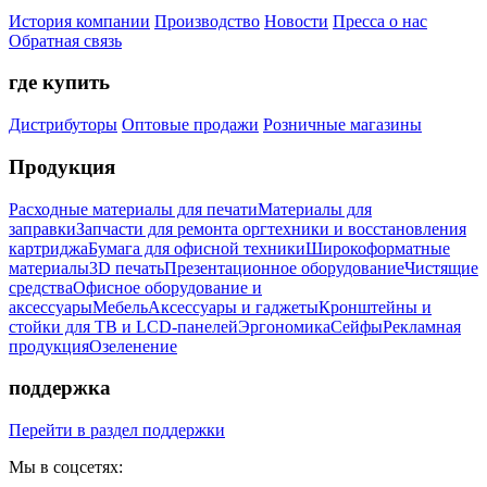
История компании
Производство
Новости
Пресса о нас
Обратная связь
где купить
Дистрибуторы
Оптовые продажи
Розничные магазины
Продукция
Расходные материалы для печати
Материалы для
заправки
Запчасти для ремонта оргтехники и восстановления
картриджа
Бумага для офисной техники
Широкоформатные
материалы
3D печать
Презентационное оборудование
Чистящие
средства
Офисное оборудование и
аксессуары
Мебель
Аксессуары и гаджеты
Кронштейны и
стойки для ТВ и LCD-панелей
Эргономика
Сейфы
Рекламная
продукция
Озеленение
поддержка
Перейти в раздел поддержки
Мы в соцсетях: