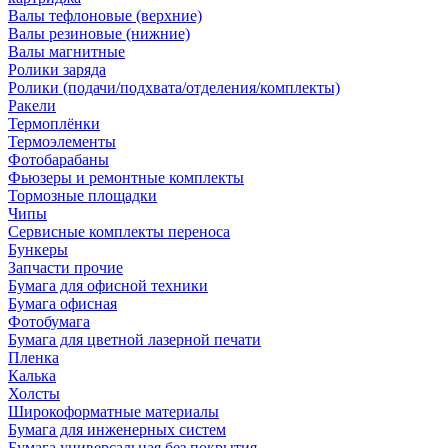
Валы тефлоновые (верхние)
Валы резиновые (нижние)
Валы магнитные
Ролики заряда
Ролики (подачи/подхвата/отделения/комплекты)
Ракели
Термоплёнки
Термоэлементы
Фотобарабаны
Фьюзеры и ремонтные комплекты
Тормозные площадки
Чипы
Сервисные комплекты переноса
Бункеры
Запчасти прочие
Бумага для офисной техники
Бумага офисная
Фотобумага
Бумага для цветной лазерной печати
Пленка
Калька
Холсты
Широкоформатные материалы
Бумага для инженерных систем
Бумага универсальная без покрытия