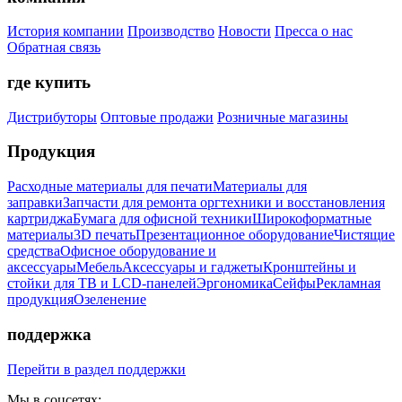
История компании
Производство
Новости
Пресса о нас
Обратная связь
где купить
Дистрибуторы
Оптовые продажи
Розничные магазины
Продукция
Расходные материалы для печати
Материалы для
заправки
Запчасти для ремонта оргтехники и восстановления
картриджа
Бумага для офисной техники
Широкоформатные
материалы
3D печать
Презентационное оборудование
Чистящие
средства
Офисное оборудование и
аксессуары
Мебель
Аксессуары и гаджеты
Кронштейны и
стойки для ТВ и LCD-панелей
Эргономика
Сейфы
Рекламная
продукция
Озеленение
поддержка
Перейти в раздел поддержки
Мы в соцсетях: