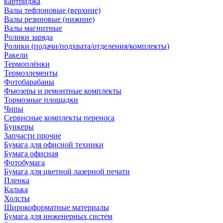
картриджа
Валы тефлоновые (верхние)
Валы резиновые (нижние)
Валы магнитные
Ролики заряда
Ролики (подачи/подхвата/отделения/комплекты)
Ракели
Термоплёнки
Термоэлементы
Фотобарабаны
Фьюзеры и ремонтные комплекты
Тормозные площадки
Чипы
Сервисные комплекты переноса
Бункеры
Запчасти прочие
Бумага для офисной техники
Бумага офисная
Фотобумага
Бумага для цветной лазерной печати
Пленка
Калька
Холсты
Широкоформатные материалы
Бумага для инженерных систем