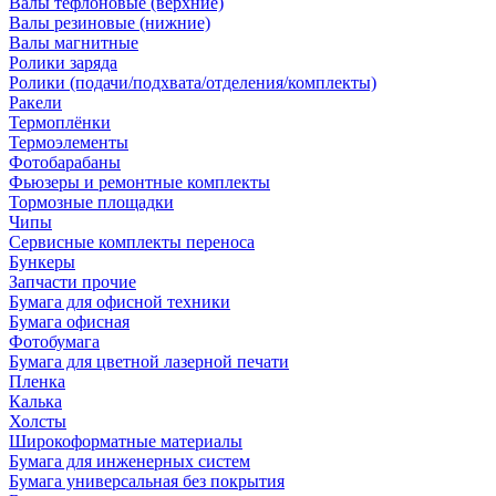
Валы тефлоновые (верхние)
Валы резиновые (нижние)
Валы магнитные
Ролики заряда
Ролики (подачи/подхвата/отделения/комплекты)
Ракели
Термоплёнки
Термоэлементы
Фотобарабаны
Фьюзеры и ремонтные комплекты
Тормозные площадки
Чипы
Сервисные комплекты переноса
Бункеры
Запчасти прочие
Бумага для офисной техники
Бумага офисная
Фотобумага
Бумага для цветной лазерной печати
Пленка
Калька
Холсты
Широкоформатные материалы
Бумага для инженерных систем
Бумага универсальная без покрытия