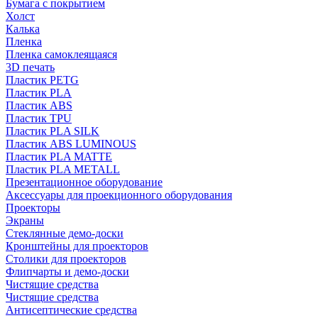
Бумага с покрытием
Холст
Калька
Пленка
Пленка самоклеящаяся
3D печать
Пластик PETG
Пластик PLA
Пластик ABS
Пластик TPU
Пластик PLA SILK
Пластик ABS LUMINOUS
Пластик PLA MATTE
Пластик PLA METALL
Презентационное оборудование
Аксессуары для проекционного оборудования
Проекторы
Экраны
Стеклянные демо-доски
Кронштейны для проекторов
Столики для проекторов
Флипчарты и демо-доски
Чистящие средства
Чистящие средства
Антисептические средства