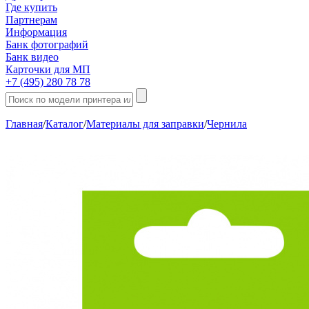
Где купить
Партнерам
Информация
Банк фотографий
Банк видео
Карточки для МП
+7 (495) 280 78 78
Главная
/
Каталог
/
Материалы для заправки
/
Чернила