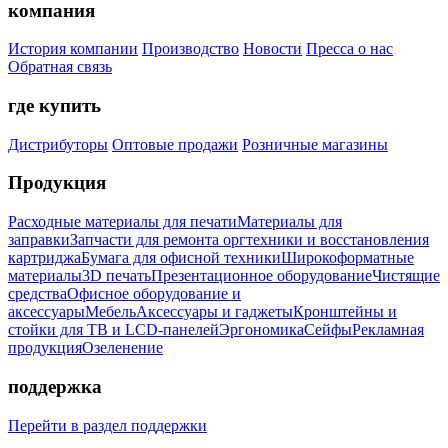
компания
История компании
Производство
Новости
Пресса о нас
Обратная связь
где купить
Дистрибуторы
Оптовые продажи
Розничные магазины
Продукция
Расходные материалы для печати
Материалы для
заправки
Запчасти для ремонта оргтехники и восстановления
картриджа
Бумага для офисной техники
Широкоформатные
материалы
3D печать
Презентационное оборудование
Чистящие
средства
Офисное оборудование и
аксессуары
Мебель
Аксессуары и гаджеты
Кронштейны и
стойки для ТВ и LCD-панелей
Эргономика
Сейфы
Рекламная
продукция
Озеленение
поддержка
Перейти в раздел поддержки