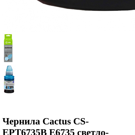
Чернила Cactus CS-
EPT6735B E6735 светло-