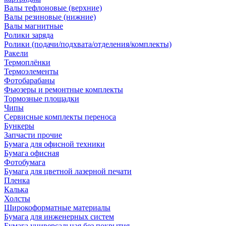
Валы тефлоновые (верхние)
Валы резиновые (нижние)
Валы магнитные
Ролики заряда
Ролики (подачи/подхвата/отделения/комплекты)
Ракели
Термоплёнки
Термоэлементы
Фотобарабаны
Фьюзеры и ремонтные комплекты
Тормозные площадки
Чипы
Сервисные комплекты переноса
Бункеры
Запчасти прочие
Бумага для офисной техники
Бумага офисная
Фотобумага
Бумага для цветной лазерной печати
Пленка
Калька
Холсты
Широкоформатные материалы
Бумага для инженерных систем
Бумага универсальная без покрытия