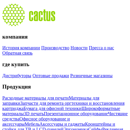
компания
История компании
Производство
Новости
Пресса о нас
Обратная связь
где купить
Дистрибуторы
Оптовые продажи
Розничные магазины
Продукция
Расходные материалы для печати
Материалы для
заправки
Запчасти для ремонта оргтехники и восстановления
картриджа
Бумага для офисной техники
Широкоформатные
материалы
3D печать
Презентационное оборудование
Чистящие
средства
Офисное оборудование и
аксессуары
Мебель
Аксессуары и гаджеты
Кронштейны и
стойки для ТВ и LCD-панелей
Эргономика
Сейфы
Рекламная