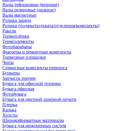
Валы тефлоновые (верхние)
Валы резиновые (нижние)
Валы магнитные
Ролики заряда
Ролики (подачи/подхвата/отделения/комплекты)
Ракели
Термоплёнки
Термоэлементы
Фотобарабаны
Фьюзеры и ремонтные комплекты
Тормозные площадки
Чипы
Сервисные комплекты переноса
Бункеры
Запчасти прочие
Бумага для офисной техники
Бумага офисная
Фотобумага
Бумага для цветной лазерной печати
Пленка
Калька
Холсты
Широкоформатные материалы
Бумага для инженерных систем
Бумага универсальная без покрытия