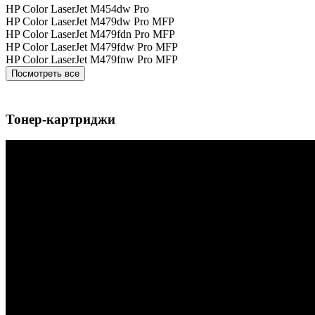
HP Color LaserJet M454dw Pro
HP Color LaserJet M479dw Pro MFP
HP Color LaserJet M479fdn Pro MFP
HP Color LaserJet M479fdw Pro MFP
HP Color LaserJet M479fnw Pro MFP
Посмотреть все
Тонер-картриджи