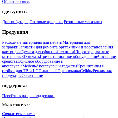
Обратная связь
где купить
Дистрибуторы
Оптовые продажи
Розничные магазины
Продукция
Расходные материалы для печати
Материалы для
заправки
Запчасти для ремонта оргтехники и восстановления
картриджа
Бумага для офисной техники
Широкоформатные
материалы
3D печать
Презентационное оборудование
Чистящие
средства
Офисное оборудование и
аксессуары
Мебель
Аксессуары и гаджеты
Кронштейны и
стойки для ТВ и LCD-панелей
Эргономика
Сейфы
Рекламная
продукция
Озеленение
поддержка
Перейти в раздел поддержки
Мы в соцсетях:
Свяжитесь с нами