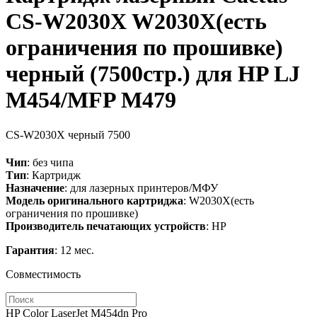
CS-W2030X W2030X(есть
ограничения по прошивке)
черный (7500стр.) для HP LJ
M454/MFP M479
CS-W2030X
черный
7500
Чип
: без чипа
Тип
: Картридж
Назначение
: для лазерных принтеров/МФУ
Модель оригинального картриджа
: W2030X(есть
ограничения по прошивке)
Производитель печатающих устройств
: HP
Гарантия
: 12 мес.
Совместимость
HP Color LaserJet M454dn Pro