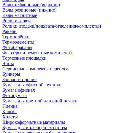
Валы тефлоновые (верхние)
Валы резиновые (нижние)
Валы магнитные
Ролики заряда
Ролики (подачи/подхвата/отделения/комплекты)
Ракели
Термоплёнки
Термоэлементы
Фотобарабаны
Фьюзеры и ремонтные комплекты
Тормозные площадки
Чипы
Сервисные комплекты переноса
Бункеры
Запчасти прочие
Бумага для офисной техники
Бумага офисная
Фотобумага
Бумага для цветной лазерной печати
Пленка
Калька
Холсты
Широкоформатные материалы
Бумага для инженерных систем
Бумага универсальная без покрытия