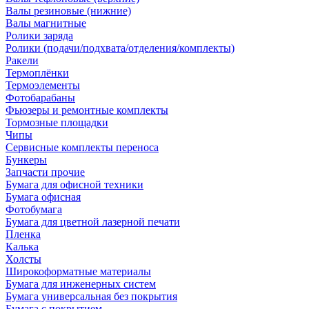
Валы резиновые (нижние)
Валы магнитные
Ролики заряда
Ролики (подачи/подхвата/отделения/комплекты)
Ракели
Термоплёнки
Термоэлементы
Фотобарабаны
Фьюзеры и ремонтные комплекты
Тормозные площадки
Чипы
Сервисные комплекты переноса
Бункеры
Запчасти прочие
Бумага для офисной техники
Бумага офисная
Фотобумага
Бумага для цветной лазерной печати
Пленка
Калька
Холсты
Широкоформатные материалы
Бумага для инженерных систем
Бумага универсальная без покрытия
Бумага с покрытием