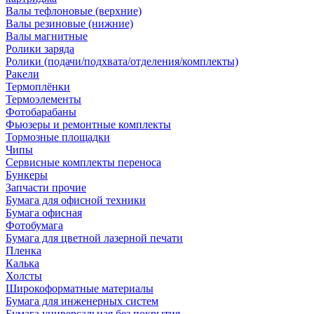
Валы тефлоновые (верхние)
Валы резиновые (нижние)
Валы магнитные
Ролики заряда
Ролики (подачи/подхвата/отделения/комплекты)
Ракели
Термоплёнки
Термоэлементы
Фотобарабаны
Фьюзеры и ремонтные комплекты
Тормозные площадки
Чипы
Сервисные комплекты переноса
Бункеры
Запчасти прочие
Бумага для офисной техники
Бумага офисная
Фотобумага
Бумага для цветной лазерной печати
Пленка
Калька
Холсты
Широкоформатные материалы
Бумага для инженерных систем
Бумага универсальная без покрытия