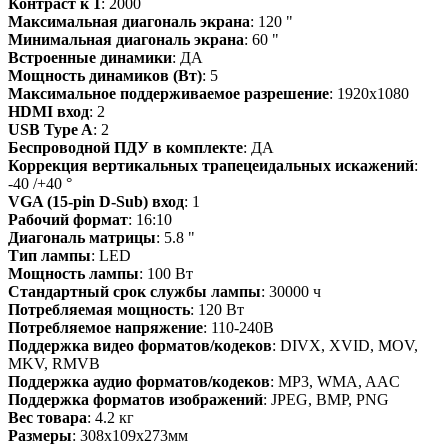
Контраст к 1
: 2000
Максимальная диагональ экрана
: 120 "
Минимальная диагональ экрана
: 60 "
Встроенные динамики
: ДА
Мощность динамиков (Вт)
: 5
Максимальное поддерживаемое разрешение
: 1920x1080
HDMI вход
: 2
USB Type A
: 2
Беспроводной ПДУ в комплекте
: ДА
Коррекция вертикальных трапецеидальных искажений
:
-40 /+40 °
VGA (15-pin D-Sub) вход
: 1
Рабочий формат
: 16:10
Диагональ матрицы
: 5.8 "
Тип лампы
: LED
Мощность лампы
: 100 Вт
Стандартный срок службы лампы
: 30000 ч
Потребляемая мощность
: 120 Вт
Потребляемое напряжение
: 110-240В
Поддержка видео форматов/кодеков
: DIVX, XVID, MOV,
MKV, RMVB
Поддержка аудио форматов/кодеков
: MP3, WMA, AAC
Поддержка форматов изображений
: JPEG, BMP, PNG
Вес товара
: 4.2 кг
Размеры
: 308x109x273мм