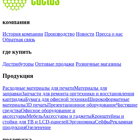
компания
История компании
Производство
Новости
Пресса о нас
Обратная связь
где купить
Дистрибуторы
Оптовые продажи
Розничные магазины
Продукция
Расходные материалы для печати
Материалы для
заправки
Запчасти для ремонта оргтехники и восстановления
картриджа
Бумага для офисной техники
Широкоформатные
материалы
3D печать
Презентационное оборудование
Чистящие
средства
Офисное оборудование и
аксессуары
Мебель
Аксессуары и гаджеты
Кронштейны и
стойки для ТВ и LCD-панелей
Эргономика
Сейфы
Рекламная
продукция
Озеленение
поддержка