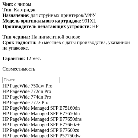
Чип
: с чипом
Тип
: Картридж
Назначение
: для струйных принтеров/МФУ
Модель оригинального картриджа
: 991XL
Производитель печатающих устройств
: HP
Тип чернил:
На пигментной основе
Срок годности:
36 месяцев с даты производства, указанной
на упаковке.
Гарантия
: 12 мес.
Совместимость
HP PageWide 750dw Pro
HP PageWide 772dn Pro
HP PageWide 774dn Pro
HP PageWide 777z Pro
HP PageWide Managed SFP E75160dn
HP PageWide Managed SFP E77650dn
HP PageWide Managed SFP E77650dns
HP PageWide Managed SFP E77660z+
HP PageWide Managed SFP E77660zs
HP PageWide Managed SFP P57750dw