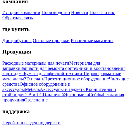
компания
История компании
Производство
Новости
Пресса о нас
Обратная связь
где купить
Дистрибуторы
Оптовые продажи
Розничные магазины
Продукция
Расходные материалы для печати
Материалы для
заправки
Запчасти для ремонта оргтехники и восстановления
картриджа
Бумага для офисной техники
Широкоформатные
материалы
3D печать
Презентационное оборудование
Чистящие
средства
Офисное оборудование и
аксессуары
Мебель
Аксессуары и гаджеты
Кронштейны и
стойки для ТВ и LCD-панелей
Эргономика
Сейфы
Рекламная
продукция
Озеленение
поддержка
Перейти в раздел поддержки