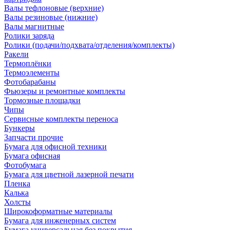
Валы тефлоновые (верхние)
Валы резиновые (нижние)
Валы магнитные
Ролики заряда
Ролики (подачи/подхвата/отделения/комплекты)
Ракели
Термоплёнки
Термоэлементы
Фотобарабаны
Фьюзеры и ремонтные комплекты
Тормозные площадки
Чипы
Сервисные комплекты переноса
Бункеры
Запчасти прочие
Бумага для офисной техники
Бумага офисная
Фотобумага
Бумага для цветной лазерной печати
Пленка
Калька
Холсты
Широкоформатные материалы
Бумага для инженерных систем
Бумага универсальная без покрытия