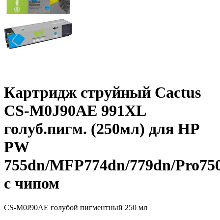
Картридж струйный Cactus
CS-M0J90AE 991XL
голуб.пигм. (250мл) для HP
PW
755dn/MFP774dn/779dn/Pro75
с чипом
CS-M0J90AE
голубой пигментный
250 мл