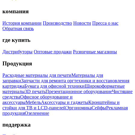
компания
История компании
Производство
Новости
Пресса о нас
Обратная связь
где купить
Дистрибуторы
Оптовые продажи
Розничные магазины
Продукция
Расходные материалы для печати
Материалы для
заправки
Запчасти для ремонта оргтехники и восстановления
картриджа
Бумага для офисной техники
Широкоформатные
материалы
3D печать
Презентационное оборудование
Чистящие
средства
Офисное оборудование и
аксессуары
Мебель
Аксессуары и гаджеты
Кронштейны и
стойки для ТВ и LCD-панелей
Эргономика
Сейфы
Рекламная
продукция
Озеленение
поддержка