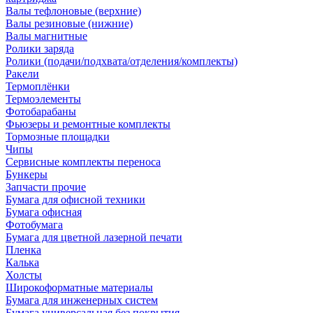
Валы тефлоновые (верхние)
Валы резиновые (нижние)
Валы магнитные
Ролики заряда
Ролики (подачи/подхвата/отделения/комплекты)
Ракели
Термоплёнки
Термоэлементы
Фотобарабаны
Фьюзеры и ремонтные комплекты
Тормозные площадки
Чипы
Сервисные комплекты переноса
Бункеры
Запчасти прочие
Бумага для офисной техники
Бумага офисная
Фотобумага
Бумага для цветной лазерной печати
Пленка
Калька
Холсты
Широкоформатные материалы
Бумага для инженерных систем
Бумага универсальная без покрытия