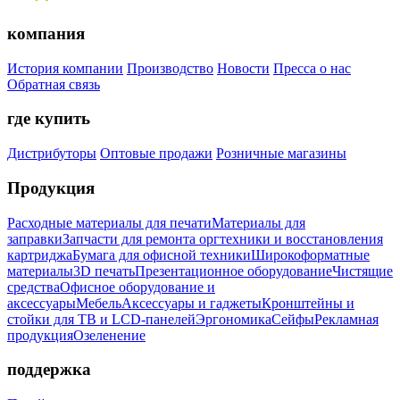
компания
История компании
Производство
Новости
Пресса о нас
Обратная связь
где купить
Дистрибуторы
Оптовые продажи
Розничные магазины
Продукция
Расходные материалы для печати
Материалы для
заправки
Запчасти для ремонта оргтехники и восстановления
картриджа
Бумага для офисной техники
Широкоформатные
материалы
3D печать
Презентационное оборудование
Чистящие
средства
Офисное оборудование и
аксессуары
Мебель
Аксессуары и гаджеты
Кронштейны и
стойки для ТВ и LCD-панелей
Эргономика
Сейфы
Рекламная
продукция
Озеленение
поддержка