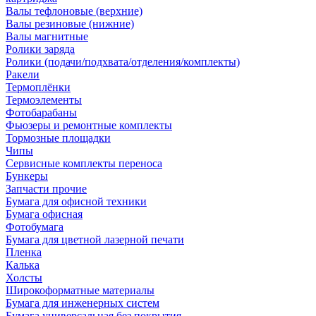
Валы тефлоновые (верхние)
Валы резиновые (нижние)
Валы магнитные
Ролики заряда
Ролики (подачи/подхвата/отделения/комплекты)
Ракели
Термоплёнки
Термоэлементы
Фотобарабаны
Фьюзеры и ремонтные комплекты
Тормозные площадки
Чипы
Сервисные комплекты переноса
Бункеры
Запчасти прочие
Бумага для офисной техники
Бумага офисная
Фотобумага
Бумага для цветной лазерной печати
Пленка
Калька
Холсты
Широкоформатные материалы
Бумага для инженерных систем
Бумага универсальная без покрытия