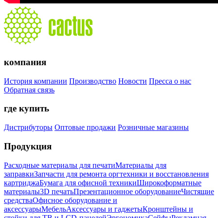
компания
История компании
Производство
Новости
Пресса о нас
Обратная связь
где купить
Дистрибуторы
Оптовые продажи
Розничные магазины
Продукция
Расходные материалы для печати
Материалы для
заправки
Запчасти для ремонта оргтехники и восстановления
картриджа
Бумага для офисной техники
Широкоформатные
материалы
3D печать
Презентационное оборудование
Чистящие
средства
Офисное оборудование и
аксессуары
Мебель
Аксессуары и гаджеты
Кронштейны и
стойки для ТВ и LCD-панелей
Эргономика
Сейфы
Рекламная