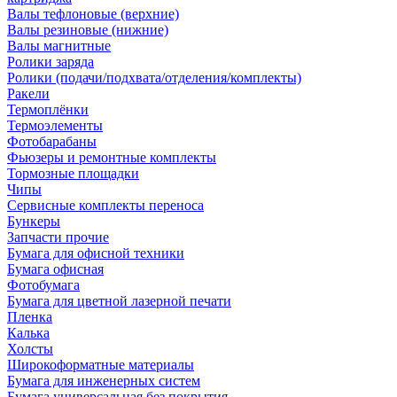
Валы тефлоновые (верхние)
Валы резиновые (нижние)
Валы магнитные
Ролики заряда
Ролики (подачи/подхвата/отделения/комплекты)
Ракели
Термоплёнки
Термоэлементы
Фотобарабаны
Фьюзеры и ремонтные комплекты
Тормозные площадки
Чипы
Сервисные комплекты переноса
Бункеры
Запчасти прочие
Бумага для офисной техники
Бумага офисная
Фотобумага
Бумага для цветной лазерной печати
Пленка
Калька
Холсты
Широкоформатные материалы
Бумага для инженерных систем
Бумага универсальная без покрытия