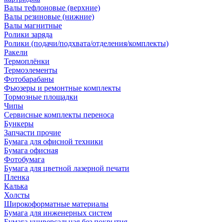
Валы тефлоновые (верхние)
Валы резиновые (нижние)
Валы магнитные
Ролики заряда
Ролики (подачи/подхвата/отделения/комплекты)
Ракели
Термоплёнки
Термоэлементы
Фотобарабаны
Фьюзеры и ремонтные комплекты
Тормозные площадки
Чипы
Сервисные комплекты переноса
Бункеры
Запчасти прочие
Бумага для офисной техники
Бумага офисная
Фотобумага
Бумага для цветной лазерной печати
Пленка
Калька
Холсты
Широкоформатные материалы
Бумага для инженерных систем
Бумага универсальная без покрытия