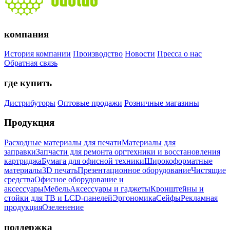
компания
История компании
Производство
Новости
Пресса о нас
Обратная связь
где купить
Дистрибуторы
Оптовые продажи
Розничные магазины
Продукция
Расходные материалы для печати
Материалы для
заправки
Запчасти для ремонта оргтехники и восстановления
картриджа
Бумага для офисной техники
Широкоформатные
материалы
3D печать
Презентационное оборудование
Чистящие
средства
Офисное оборудование и
аксессуары
Мебель
Аксессуары и гаджеты
Кронштейны и
стойки для ТВ и LCD-панелей
Эргономика
Сейфы
Рекламная
продукция
Озеленение
поддержка