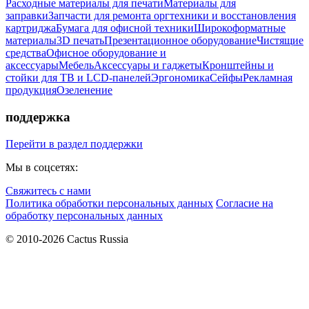
Расходные материалы для печати
Материалы для
заправки
Запчасти для ремонта оргтехники и восстановления
картриджа
Бумага для офисной техники
Широкоформатные
материалы
3D печать
Презентационное оборудование
Чистящие
средства
Офисное оборудование и
аксессуары
Мебель
Аксессуары и гаджеты
Кронштейны и
стойки для ТВ и LCD-панелей
Эргономика
Сейфы
Рекламная
продукция
Озеленение
поддержка
Перейти в раздел поддержки
Мы в соцсетях:
Свяжитесь с нами
Политика обработки персональных данных
Согласие на
обработку персональных данных
© 2010-2026 Cactus Russia