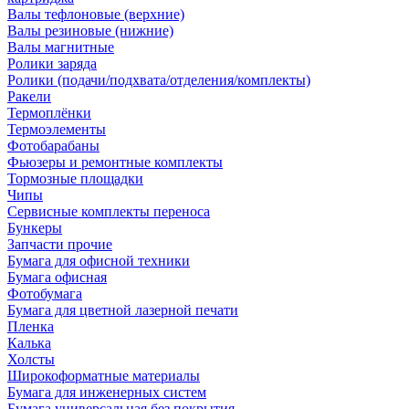
Валы тефлоновые (верхние)
Валы резиновые (нижние)
Валы магнитные
Ролики заряда
Ролики (подачи/подхвата/отделения/комплекты)
Ракели
Термоплёнки
Термоэлементы
Фотобарабаны
Фьюзеры и ремонтные комплекты
Тормозные площадки
Чипы
Сервисные комплекты переноса
Бункеры
Запчасти прочие
Бумага для офисной техники
Бумага офисная
Фотобумага
Бумага для цветной лазерной печати
Пленка
Калька
Холсты
Широкоформатные материалы
Бумага для инженерных систем
Бумага универсальная без покрытия