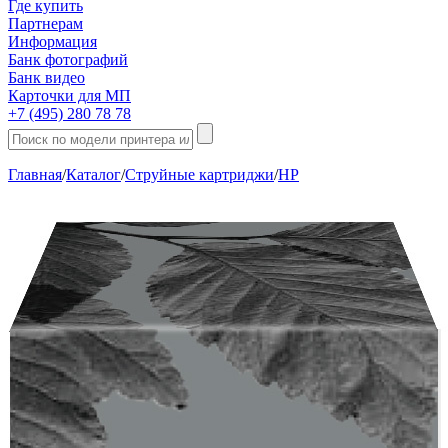
Где купить
Партнерам
Информация
Банк фотографий
Банк видео
Карточки для МП
+7 (495) 280 78 78
Главная
/
Каталог
/
Струйные картриджи
/
HP