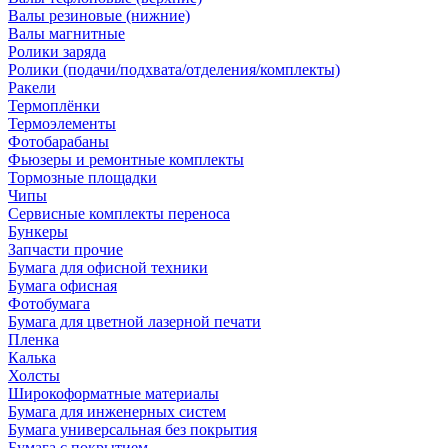
Валы резиновые (нижние)
Валы магнитные
Ролики заряда
Ролики (подачи/подхвата/отделения/комплекты)
Ракели
Термоплёнки
Термоэлементы
Фотобарабаны
Фьюзеры и ремонтные комплекты
Тормозные площадки
Чипы
Сервисные комплекты переноса
Бункеры
Запчасти прочие
Бумага для офисной техники
Бумага офисная
Фотобумага
Бумага для цветной лазерной печати
Пленка
Калька
Холсты
Широкоформатные материалы
Бумага для инженерных систем
Бумага универсальная без покрытия
Бумага с покрытием