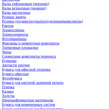
Валы тефлоновые (верхние)
Валы резиновые (нижние)
Валы магнитные
Ролики заряда
Ролики (подачи/подхвата/отделения/комплекты)
Ракели
Термоплёнки
Термоэлементы
Фотобарабаны
Фьюзеры и ремонтные комплекты
Тормозные площадки
Чипы
Сервисные комплекты переноса
Бункеры
Запчасти прочие
Бумага для офисной техники
Бумага офисная
Фотобумага
Бумага для цветной лазерной печати
Пленка
Калька
Холсты
Широкоформатные материалы
Бумага для инженерных систем
Бумага универсальная без покрытия