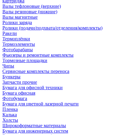
картриджа
Валы тефлоновые (верхние)
Валы резиновые (нижние)
Валы магнитные
Ролики заряда
Ролики (подачи/подхвата/отделения/комплекты)
Ракели
Термоплёнки
Термоэлементы
Фотобарабаны
Фьюзеры и ремонтные комплекты
Тормозные площадки
Чипы
Сервисные комплекты переноса
Бункеры
Запчасти прочие
Бумага для офисной техники
Бумага офисная
Фотобумага
Бумага для цветной лазерной печати
Пленка
Калька
Холсты
Широкоформатные материалы
Бумага для инженерных систем