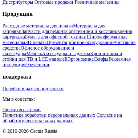
Дистрибуторы
Оптовые продажи
Розничные магазины
Продукция
Расходные материалы для печати
Материалы для
заправки
Запчасти для ремонта оргтехники и восстановления
картриджа
Бумага для офисной техники
Широкоформатные
материалы
3D печать
Презентационное оборудование
Чистящие
средства
Офисное оборудование и
аксессуары
Мебель
Аксессуары и гаджеты
Кронштейны и
стойки для ТВ и LCD-панелей
Эргономика
Сейфы
Рекламная
продукция
Озеленение
поддержка
Перейти в раздел поддержки
Мы в соцсетях:
Свяжитесь с нами
Политика обработки персональных данных
Согласие на
обработку персональных данных
© 2010-2026 Cactus Russia