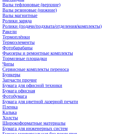
Валы тефлоновые (верхние)
Валы резиновые (нижние)
Валы магнитные
Ролики заряда
Ролики (подачи/подхвата/отделения/комплекты)
Ракели
Термоплёнки
Термоэлементы
Фотобарабаны
Фьюзеры и ремонтные комплекты
Тормозные площадки
Чипы
Сервисные комплекты переноса
Бункеры
Запчасти прочие
Бумага для офисной техники
Бумага офисная
Фотобумага
Бумага для цветной лазерной печати
Пленка
Калька
Холсты
Широкоформатные материалы
Бумага для инженерных систем
Бумага универсальная без покрытия