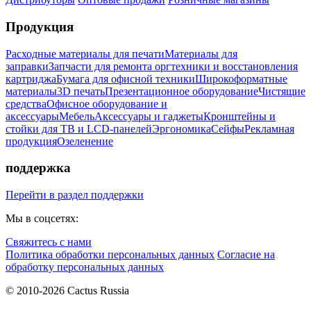
Продукция
Расходные материалы для печати
Материалы для
заправки
Запчасти для ремонта оргтехники и восстановления
картриджа
Бумага для офисной техники
Широкоформатные
материалы
3D печать
Презентационное оборудование
Чистящие
средства
Офисное оборудование и
аксессуары
Мебель
Аксессуары и гаджеты
Кронштейны и
стойки для ТВ и LCD-панелей
Эргономика
Сейфы
Рекламная
продукция
Озеленение
поддержка
Перейти в раздел поддержки
Мы в соцсетях:
Свяжитесь с нами
Политика обработки персональных данных
Согласие на
обработку персональных данных
© 2010-2026 Cactus Russia