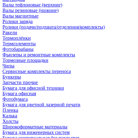
Валы тефлоновые (верхние)
Валы резиновые (нижние)
Валы магнитные
Ролики заряда
Ролики (подачи/подхвата/отделения/комплекты)
Ракели
Термоплёнки
Термоэлементы
Фотобарабаны
Фьюзеры и ремонтные комплекты
Тормозные площадки
Чипы
Сервисные комплекты переноса
Бункеры
Запчасти прочие
Бумага для офисной техники
Бумага офисная
Фотобумага
Бумага для цветной лазерной печати
Пленка
Калька
Холсты
Широкоформатные материалы
Бумага для инженерных систем
Бумага универсальная без покрытия