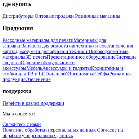
где купить
Дистрибуторы
Оптовые продажи
Розничные магазины
Продукция
Расходные материалы для печати
Материалы для
заправки
Запчасти для ремонта оргтехники и восстановления
картриджа
Бумага для офисной техники
Широкоформатные
материалы
3D печать
Презентационное оборудование
Чистящие
средства
Офисное оборудование и
аксессуары
Мебель
Аксессуары и гаджеты
Кронштейны и
стойки для ТВ и LCD-панелей
Эргономика
Сейфы
Рекламная
продукция
Озеленение
поддержка
Перейти в раздел поддержки
Мы в соцсетях:
Свяжитесь с нами
Политика обработки персональных данных
Согласие на
обработку персональных данных