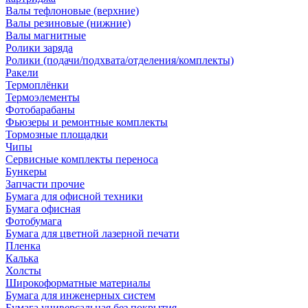
Валы тефлоновые (верхние)
Валы резиновые (нижние)
Валы магнитные
Ролики заряда
Ролики (подачи/подхвата/отделения/комплекты)
Ракели
Термоплёнки
Термоэлементы
Фотобарабаны
Фьюзеры и ремонтные комплекты
Тормозные площадки
Чипы
Сервисные комплекты переноса
Бункеры
Запчасти прочие
Бумага для офисной техники
Бумага офисная
Фотобумага
Бумага для цветной лазерной печати
Пленка
Калька
Холсты
Широкоформатные материалы
Бумага для инженерных систем
Бумага универсальная без покрытия