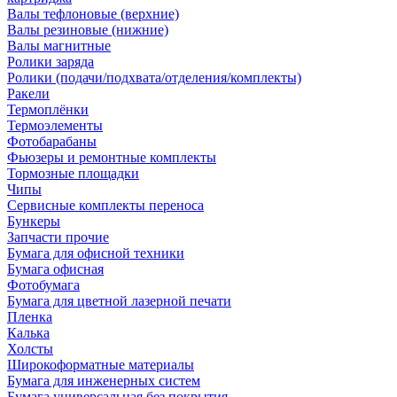
Валы тефлоновые (верхние)
Валы резиновые (нижние)
Валы магнитные
Ролики заряда
Ролики (подачи/подхвата/отделения/комплекты)
Ракели
Термоплёнки
Термоэлементы
Фотобарабаны
Фьюзеры и ремонтные комплекты
Тормозные площадки
Чипы
Сервисные комплекты переноса
Бункеры
Запчасти прочие
Бумага для офисной техники
Бумага офисная
Фотобумага
Бумага для цветной лазерной печати
Пленка
Калька
Холсты
Широкоформатные материалы
Бумага для инженерных систем
Бумага универсальная без покрытия