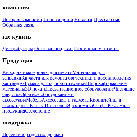
компания
История компании
Производство
Новости
Пресса о нас
Обратная связь
где купить
Дистрибуторы
Оптовые продажи
Розничные магазины
Продукция
Расходные материалы для печати
Материалы для
заправки
Запчасти для ремонта оргтехники и восстановления
картриджа
Бумага для офисной техники
Широкоформатные
материалы
3D печать
Презентационное оборудование
Чистящие
средства
Офисное оборудование и
аксессуары
Мебель
Аксессуары и гаджеты
Кронштейны и
стойки для ТВ и LCD-панелей
Эргономика
Сейфы
Рекламная
продукция
Озеленение
поддержка
Перейти в раздел поддержки