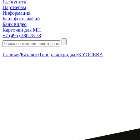
Где купить
Партнерам
Информация
Банк фотографий
Банк видео
Карточки для МП
+7 (495) 280 78 78
Главная
/
Каталог
/
Тонер-картриджи
/
KYOCERA