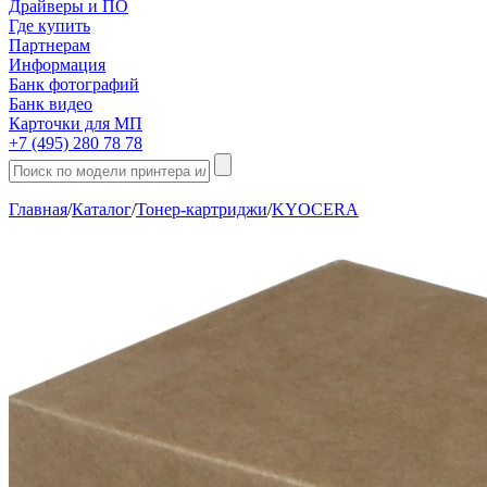
Драйверы и ПО
Где купить
Партнерам
Информация
Банк фотографий
Банк видео
Карточки для МП
+7 (495) 280 78 78
Главная
/
Каталог
/
Тонер-картриджи
/
KYOCERA