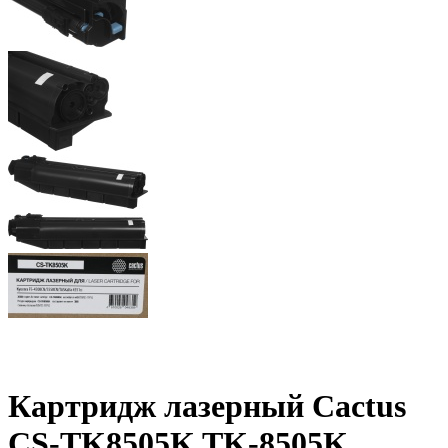
Картридж лазерный Cactus
CS-TK8505K TK-8505K