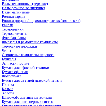
Валы тефлоновые (верхние)
Валы резиновые (нижние)
Валы магнитные
Ролики заряда
Ролики (подачи/подхвата/отделения/комплекты)
Ракели
Термоплёнки
Термоэлементы
Фотобарабаны
Фьюзеры и ремонтные комплекты
Тормозные площадки
Чипы
Сервисные комплекты переноса
Бункеры
Запчасти прочие
Бумага для офисной техники
Бумага офисная
Фотобумага
Бумага для цветной лазерной печати
Пленка
Калька
Холсты
Широкоформатные материалы
Бумага для инженерных систем
Бумага универсальная без покрытия