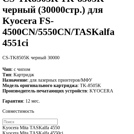
черный (30000стр.) для
Kyocera FS-
4500CN/5550CN/TASKalfa
4551ci
CS-TK8505K
черный
30000
Чип
: с чипом
Тип
: Картридж
Назначение
: для лазерных принтеров/МФУ
Модель оригинального картриджа
: TK-8505K
Производитель печатающих устройств
: KYOCERA
Гарантия
: 12 мес.
Совместимость
Kyocera Mita TASKalfa 4550
Kyocera Mita TASKalfa 4550ci