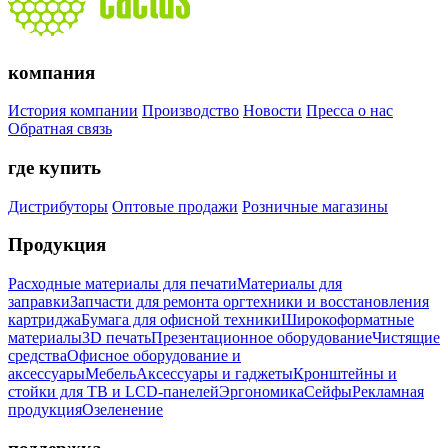
компания
История компании
Производство
Новости
Пресса о нас
Обратная связь
где купить
Дистрибуторы
Оптовые продажи
Розничные магазины
Продукция
Расходные материалы для печати
Материалы для
заправки
Запчасти для ремонта оргтехники и восстановления
картриджа
Бумага для офисной техники
Широкоформатные
материалы
3D печать
Презентационное оборудование
Чистящие
средства
Офисное оборудование и
аксессуары
Мебель
Аксессуары и гаджеты
Кронштейны и
стойки для ТВ и LCD-панелей
Эргономика
Сейфы
Рекламная
продукция
Озеленение