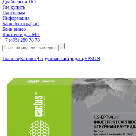
Драйверы и ПО
Где купить
Партнерам
Информация
Банк фотографий
Банк видео
Карточки для МП
+7 (495) 280 78 78
Главная
/
Каталог
/
Струйные картриджи
/
EPSON