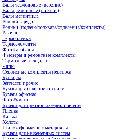
Валы тефлоновые (верхние)
Валы резиновые (нижние)
Валы магнитные
Ролики заряда
Ролики (подачи/подхвата/отделения/комплекты)
Ракели
Термоплёнки
Термоэлементы
Фотобарабаны
Фьюзеры и ремонтные комплекты
Тормозные площадки
Чипы
Сервисные комплекты переноса
Бункеры
Запчасти прочие
Бумага для офисной техники
Бумага офисная
Фотобумага
Бумага для цветной лазерной печати
Пленка
Калька
Холсты
Широкоформатные материалы
Бумага для инженерных систем
Бумага универсальная без покрытия