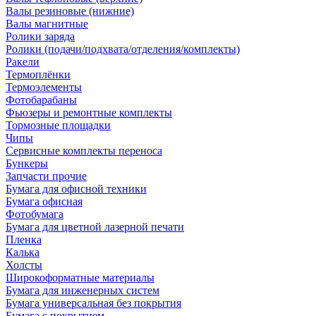
Валы резиновые (нижние)
Валы магнитные
Ролики заряда
Ролики (подачи/подхвата/отделения/комплекты)
Ракели
Термоплёнки
Термоэлементы
Фотобарабаны
Фьюзеры и ремонтные комплекты
Тормозные площадки
Чипы
Сервисные комплекты переноса
Бункеры
Запчасти прочие
Бумага для офисной техники
Бумага офисная
Фотобумага
Бумага для цветной лазерной печати
Пленка
Калька
Холсты
Широкоформатные материалы
Бумага для инженерных систем
Бумага универсальная без покрытия
Бумага с покрытием