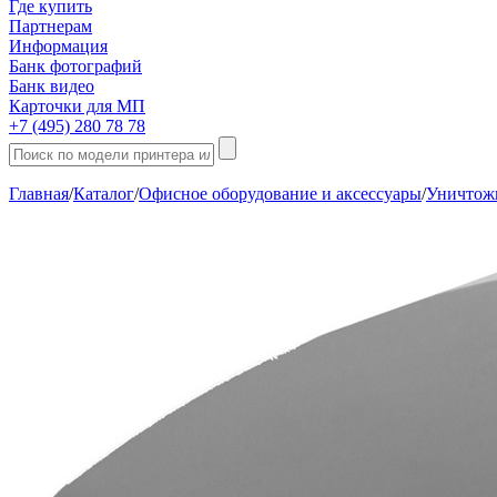
Где купить
Партнерам
Информация
Банк фотографий
Банк видео
Карточки для МП
+7 (495) 280 78 78
Главная
/
Каталог
/
Офисное оборудование и аксессуары
/
Уничтож