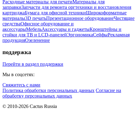
Расходные материалы для печати
Материалы для
заправки
Запчасти для ремонта оргтехники и восстановления
картриджа
Бумага для офисной техники
Широкоформатные
материалы
3D печать
Презентационное оборудование
Чистящие
средства
Офисное оборудование и
аксессуары
Мебель
Аксессуары и гаджеты
Кронштейны и
стойки для ТВ и LCD-панелей
Эргономика
Сейфы
Рекламная
продукция
Озеленение
поддержка
Перейти в раздел поддержки
Мы в соцсетях:
Свяжитесь с нами
Политика обработки персональных данных
Согласие на
обработку персональных данных
© 2010-2026 Cactus Russia