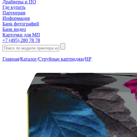
Драйверы и ПО
Где купить
Партнерам
Информация
Банк фотографий
Банк видео
Карточки для МП
+7 (495) 280 78 78
Главная
/
Каталог
/
Струйные картриджи
/
HP