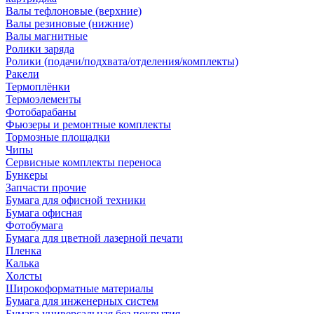
Валы тефлоновые (верхние)
Валы резиновые (нижние)
Валы магнитные
Ролики заряда
Ролики (подачи/подхвата/отделения/комплекты)
Ракели
Термоплёнки
Термоэлементы
Фотобарабаны
Фьюзеры и ремонтные комплекты
Тормозные площадки
Чипы
Сервисные комплекты переноса
Бункеры
Запчасти прочие
Бумага для офисной техники
Бумага офисная
Фотобумага
Бумага для цветной лазерной печати
Пленка
Калька
Холсты
Широкоформатные материалы
Бумага для инженерных систем
Бумага универсальная без покрытия