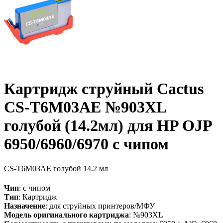
Картридж струйный Cactus
CS-T6M03AE №903XL
голубой (14.2мл) для HP OJP
6950/6960/6970 с чипом
CS-T6M03AE
голубой
14.2 мл
Чип
: с чипом
Тип
: Картридж
Назначение
: для струйных принтеров/МФУ
Модель оригинального картриджа
: №903XL